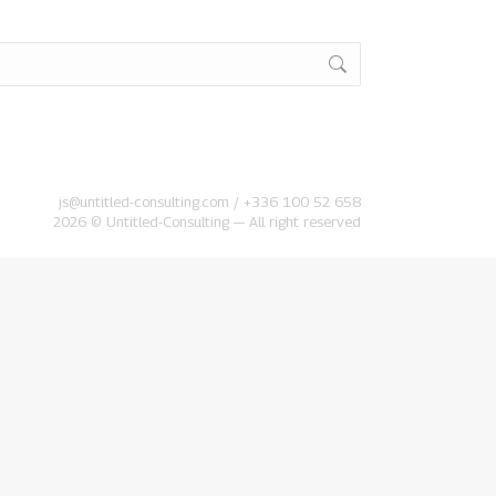
js@untitled-consulting.com / +336 100 52 658
2026 © Untitled-Consulting — All right reserved