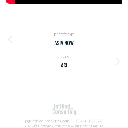
NAVIGATION
PRÉCÉDENT
DE
ASIA NOW
Onglet
COMMENTAIRE
précédent
SUIVANT
ACI
Projets
similaires
js@untitled-consulting.com / +336 100 52 658
2026 © Untitled-Consulting — All right reserved